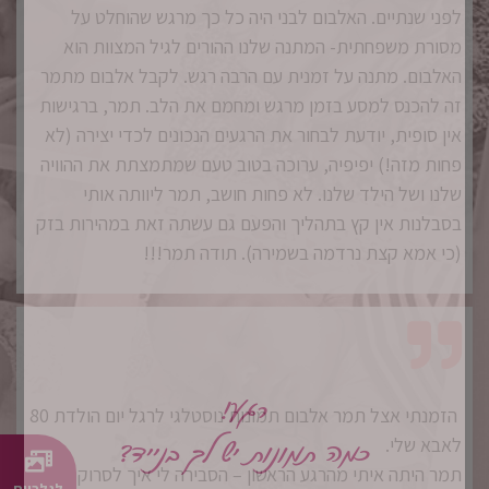
לפני שנתיים. האלבום לבני היה כל כך מרגש שהוחלט על
מסורת משפחתית- המתנה שלנו ההורים לגיל המצוות הוא
האלבום. מתנה על זמנית עם הרבה רגש. לקבל אלבום מתמר
זה להכנס למסע בזמן מרגש ומחמם את הלב. תמר, ברגישות
אין סופית, יודעת לבחור את הרגעים הנכונים לכדי יצירה (לא
פחות מזה!) יפיפיה, ערוכה בטוב טעם שמתמצתת את ההוויה
שלנו ושל הילד שלנו. לא פחות חושב, תמר ליוותה אותי
בסבלנות אין קץ בתהליך והפעם גם עשתה זאת במהירות בזק
(כי אמא קצת נרדמה בשמירה). תודה תמר!!!
רגע!
הזמנתי אצל תמר אלבום תמונות נוסטלגי לרגל יום הולדת 80
כמה תמונות יש לך בנייד?
לאבא שלי.
תמר היתה איתי מהרגע הראשון – הסבירה לי איך לסרוק את