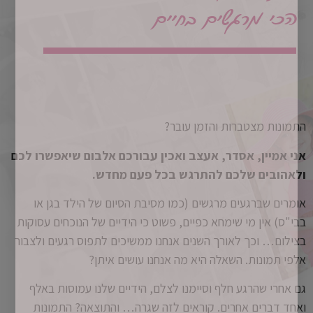
הכי מרגשים בחיים
התמונות מצטברות והזמן עובר?
אני אמיין, אסדר, אעצב ואכין עבורכם אלבום
שיאפשרו לכם
ולאהובים שלכם להתרגש בכל פעם מחדש.
אומרים שברגעים מרגשים (כמו מסיבת הסיום של הילד בגן או
בבי"ס) אין מי שימחא כפיים, פשוט כי הידיים של הנוכחים עסוקות
בצילום… וכך לאורך השנים אנחנו ממשיכים לתפוס רגעים ולצבור
אלפי תמונות. השאלה היא מה אנחנו עושים איתן?
גם אחרי שהרגע חלף וסיימנו לצלם, הידיים שלנו עמוסות באלף
ואחד דברים אחרים. קוראים לזה שגרה… והתוצאה? התמונות