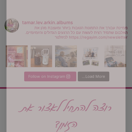
tamar.lev.arkin.albums
ממיינת עבורך את התמונות הטובות ביותר ומעצבת מהן את
האלבום שתמיד רצית לעשות עם כל הרגעים הגדולים והיומיומיים.
https://regayim.com/newsletter לניוזלטר
היום מציינים את יום הידידות
Follow on Instagram
Load More...
רוצה להתחיל לאצור את
הזמן?