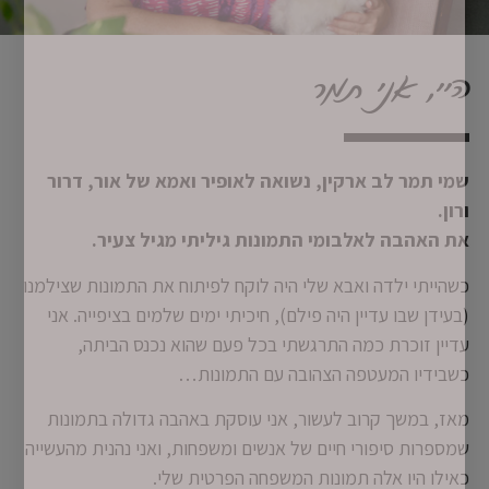
היי, אני תמר
שמי תמר לב ארקין, נשואה לאופיר ואמא של אור, דרור
ורון.
את האהבה לאלבומי התמונות גיליתי מגיל צעיר.
כשהייתי ילדה ואבא שלי היה לוקח לפיתוח את התמונות שצילמנו
(בעידן שבו עדיין היה פילם), חיכיתי ימים שלמים בציפייה. אני
עדיין זוכרת כמה התרגשתי בכל פעם שהוא נכנס הביתה,
כשבידיו המעטפה הצהובה עם התמונות…
מאז, במשך קרוב לעשור, אני עוסקת באהבה גדולה בתמונות
שמספרות סיפורי חיים של אנשים ומשפחות, ואני נהנית מהעשייה
כאילו היו אלה תמונות המשפחה הפרטית שלי.