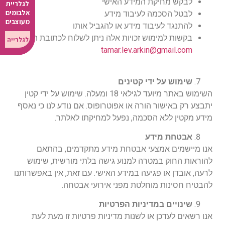
לבקש מחיקת המידע האישי
לגלריית
אלבומים
לבטל הסכמה לעיבוד מידע
מעוצבים
להתנגד לעיבוד מידע או להגביל אותו
בקשות למימוש זכויות אלה ניתן לשלוח לכתובת המייל
לגלרייה
יש לי פחות מ-2000 תמונות
tamar.lev.arkin@gmail.com
יש לי יותר מ-2000 תמונות
שימוש על ידי קטינים
השימוש באתר מיועד לגילאי 18 ומעלה. שימוש על ידי קטין
יתבצע רק באישור הורה או אפוטרופוס. אם נודע לנו כי נאסף
מידע מקטין ללא הסכמה, נפעל למחיקתו לאלתר.
אבטחת מידע
אנו מיישמים אמצעי אבטחת מידע מתקדמים, בהתאם
להוראות החוק במטרה למנוע גישה בלתי מורשית, שימוש
לרעה, אובדן או פגיעה במידע האישי. עם זאת, אין באפשרותנו
להבטיח חסינות מוחלטת מפני אירועי אבטחה.
שינויים במדיניות הפרטיות
אנו רשאים לעדכן או לשנות מדיניות פרטיות זו מעת לעת