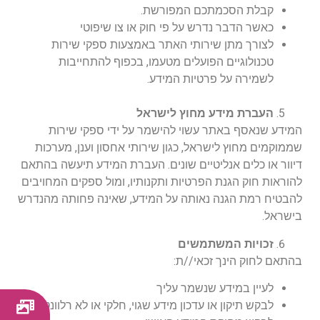
קבלת הסכמתכם המפורשת.
כאשר הדבר נדרש על פי חוק או צו שיפוטי
לצורך מתן שירותי האתר באמצעות ספקי שירות
טכנולוגיים הפועלים מטעמו, בכפוף להתחייבות
לשמירה על פרטיות המידע.
העברת מידע מחוץ לישראל
המידע שנאסף באתר עשוי להישמר על ידי ספקי שירות
שממוקמים מחוץ לישראל, כגון שירותי אחסון וענן, מערכות
דיוור או כלים אנליטיים שונים. העברת המידע תיעשה בהתאם
להוראות חוק הגנת הפרטיות ותקנותיו, ומול ספקים המחויבים
להבטיח רמת הגנה נאותה על המידע, שאינה פחותה מהנדרש
בישראל.
זכויות המשתמשים
בהתאם לחוק הינך זכאי//ת:
רגע!
לעיין במידע שנשמר עליך
כמה תמונות יש לך בנייד?
לבקש תיקון או עדכון מידע שגוי, חלקי או לא רלוונטי.