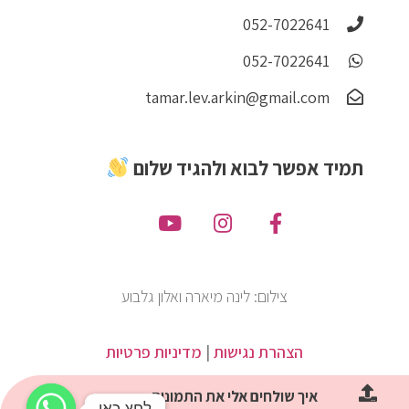
052-7022641
052-7022641
tamar.lev.arkin@gmail.com
תמיד אפשר לבוא ולהגיד שלום
צילום: לינה מיארה ואלון גלבוע
הצהרת נגישות
|
מדיניות פרטיות
איך שולחים אלי את התמונות
לחץ כאן
לחץ כאן