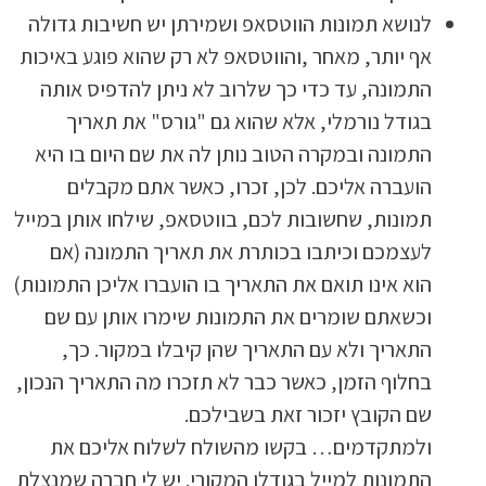
לנושא תמונות הווטסאפ ושמירתן יש חשיבות גדולה
אף יותר, מאחר ,והווטסאפ לא רק שהוא פוגע באיכות
התמונה, עד כדי כך שלרוב לא ניתן להדפיס אותה
בגודל נורמלי, אלא שהוא גם "גורס" את תאריך
התמונה ובמקרה הטוב נותן לה את שם היום בו היא
הועברה אליכם. לכן, זכרו, כאשר אתם מקבלים
תמונות, שחשובות לכם, בווטסאפ, שילחו אותן במייל
לעצמכם וכיתבו בכותרת את תאריך התמונה (אם
הוא אינו תואם את התאריך בו הועברו אליכן התמונות)
וכשאתם שומרים את התמונות שימרו אותן עם שם
התאריך ולא עם התאריך שהן קיבלו במקור. כך,
בחלוף הזמן, כאשר כבר לא תזכרו מה התאריך הנכון,
שם הקובץ יזכור זאת בשבילכם.
ולמתקדמים… בקשו מהשולח לשלוח אליכם את
התמונות למייל בגודלן המקורי. יש לי חברה שמנצלת